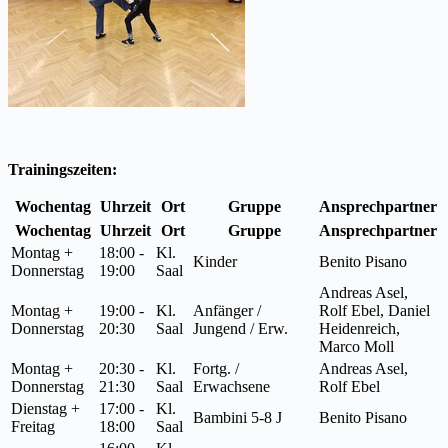
Trainingszeiten:
Wochentag
Uhrzeit
Ort
Gruppe
Ansprechpartner
Wochentag
Uhrzeit
Ort
Gruppe
Ansprechpartner
Montag +
18:00 -
Kl.
Kinder
Benito Pisano
Donnerstag
19:00
Saal
Andreas Asel,
Montag +
19:00 -
Kl.
Anfänger /
Rolf Ebel, Daniel
Donnerstag
20:30
Saal
Jungend / Erw.
Heidenreich,
Marco Moll
Montag +
20:30 -
Kl.
Fortg. /
Andreas Asel,
Donnerstag
21:30
Saal
Erwachsene
Rolf Ebel
Dienstag +
17:00 -
Kl.
Bambini 5-8 J
Benito Pisano
Freitag
18:00
Saal