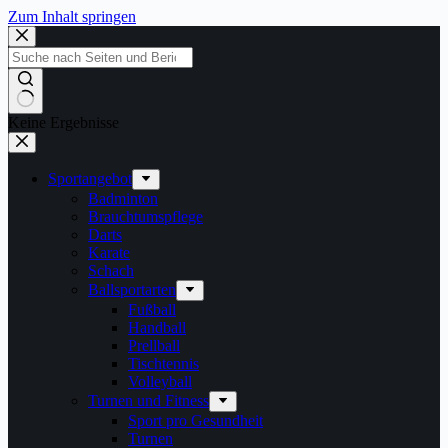
Zum Inhalt springen
Keine Ergebnisse
Sportangebot
Badminton
Brauchtumspflege
Darts
Karate
Schach
Ballsportarten
Fußball
Handball
Prellball
Tischtennis
Volleyball
Turnen und Fitness
Sport pro Gesundheit
Turnen