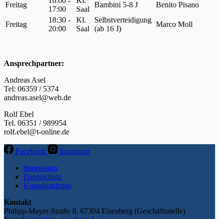
16:00 -
Kl.
Freitag
Bambini 5-8 J
Benito Pisano
17:00
Saal
18:30 -
Kl.
Selbstverteidigung
Freitag
Marco Moll
20:00
Saal
(ab 16 J)
Ansprechpartner:
Andreas Asel
Tel: 06359 / 5374
andreas.asel@web.de
Rolf Ebel
Tel. 06351 / 989954
rolf.ebel@t-online.de
Facebook
Instagram
Impressum
Datenschutz
Kontaktanfrage
Kontakt
Philipp-Mayer-Straße 8, 67304 Eisenberg (Geschäftsstelle)