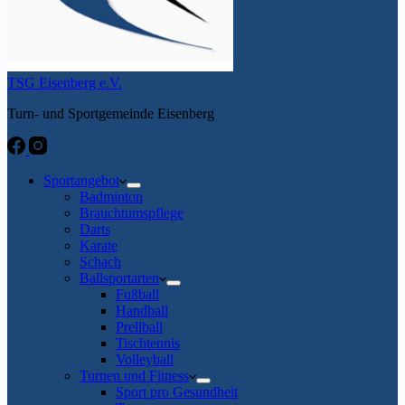
TSG Eisenberg e.V.
Turn- und Sportgemeinde Eisenberg
Sportangebot
Badminton
Brauchtumspflege
Darts
Karate
Schach
Ballsportarten
Fußball
Handball
Prellball
Tischtennis
Volleyball
Turnen und Fitness
Sport pro Gesundheit