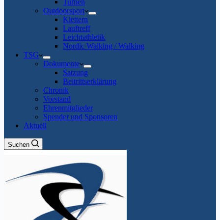
Turnen
Outdoorsport
Klettern
Lauftreff
Leichtathletik
Nordic Walking / Walking
TSG
Dokumente
Satzung
Beitrittserklärung
Chronik
Vorstand
Ehrenmitglieder
Spender und Sponsoren
Aktuell
Suchen