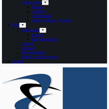
Outdoorsport
Klettern
Lauftreff
Leichtathletik
Nordic Walking / Walking
TSG
Dokumente
Satzung
Beitrittserklärung
Chronik
Vorstand
Ehrenmitglieder
Spender und Sponsoren
Aktuell